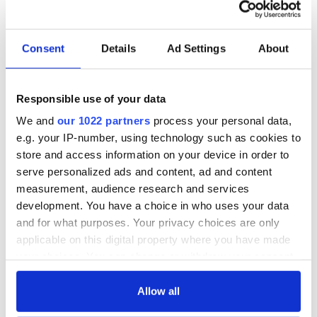
wenige Wiederholungen.
Selbstbewusstsein, soziales Bewusstsein und
Consent
Details
Ad Settings
About
Bewusstsein für globale Themen.
Hoher IQ-Koeffizient.
Die zuständigen Stellen führen weitere Merkmale von
Responsible use of your data
Hochbegabung auf, die für Eltern nützlich sein können.
We and
our 1022 partners
process your personal data,
Natürlich ist jede/r begabte Schüler/in einzigartig, und es
e.g. your IP-number, using technology such as cookies to
store and access information on your device in order to
kann sein, dass er/sie eine Mischung aus diesen
serve personalized ads and content, ad and content
Merkmalen aufweist oder nur zwei davon sehr stark
measurement, audience research and services
ausgeprägt sind, oder dass Sie feststellen, dass keines
development. You have a choice in who uses your data
dieser Merkmale auf ihn/sie zutrifft.
and for what purposes. Your privacy choices are only
applicable on this digital property where you have made
Was sind die Merkmale
your choices. You can change or withdraw your consent
hochbegabter Kinder?
any time from the Cookie Declaration or by clicking on
the Privacy trigger icon.
Allow all
Hochbegabte erreichen bei IQ- und Leistungstests Werte im