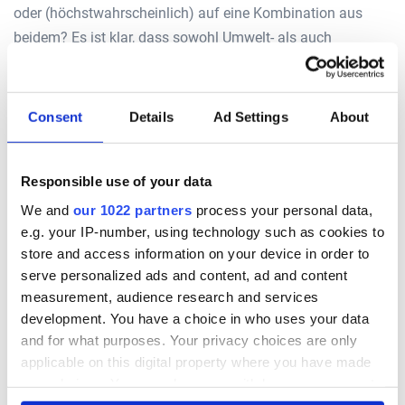
oder (höchstwahrscheinlich) auf eine Kombination aus
beidem? Es ist klar, dass sowohl Umwelt- als auch
genetische Faktoren bei der Bestimmung der Intelligenz
eine Rolle spielen.
Consent
Details
Ad Settings
About
Beweise für genetische Einflüsse
auf die Intelligenz
Responsible use of your data
Studien zeigen, dass die IQ-Werte von eineiigen
We and
our 1022 partners
process your personal data,
Zwillingen ähnlicher sind als die von zweieiigen
e.g. your IP-number, using technology such as cookies to
Zwillingen.
store and access information on your device in order to
serve personalized ads and content, ad and content
Geschwister, die zusammen in derselben Umgebung
measurement, audience research and services
aufgewachsen sind, haben einen ähnlicheren IQ als
development. You have a choice in who uses your data
Adoptivkinder, die im selben Haushalt aufgewachsen
and for what purposes. Your privacy choices are only
sind.
applicable on this digital property where you have made
your choices. You can change or withdraw your consent
Neben den ererbten Merkmalen können auch andere
any time from the Cookie Declaration or by clicking on